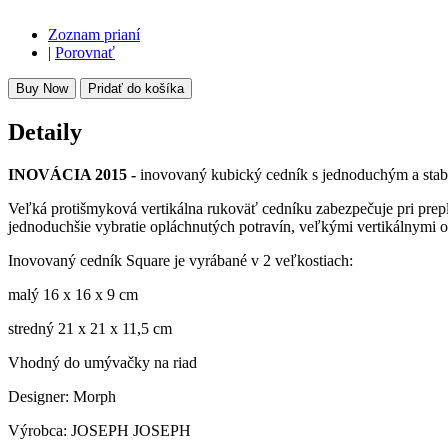
Zoznam prianí
|
Porovnať
Buy Now
Pridať do košíka
Detaily
INOVÁCIA 2015 -
inovovaný kubický cedník s jednoduchým a stab
Veľká protišmyková vertikálna rukoväť cedníku zabezpečuje pri prep
jednoduchšie vybratie opláchnutých potravín, veľkými vertikálnymi 
Inovovaný cedník Square je vyrábané v 2 veľkostiach:
malý 16 x 16 x 9 cm
stredný 21 x 21 x 11,5 cm
Vhodný do umývačky na riad
Designer: Morph
Výrobca: JOSEPH JOSEPH