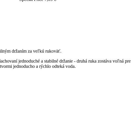
ilným držaním za veľkú rukoväť.
lachovaní jednoduché a stabilné držanie - druhá ruka zostáva voľná p
otvormi jednoducho a rýchlo odteká voda.