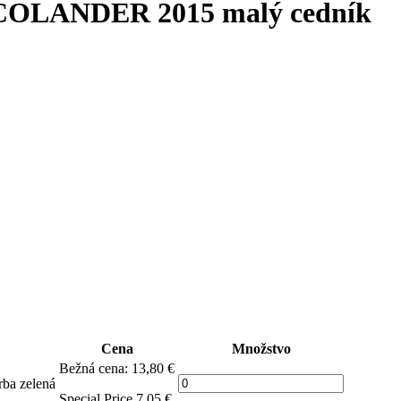
OLANDER 2015 malý cedník
Cena
Množstvo
Bežná cena:
13,80 €
a zelená
Special Price
7,05 €