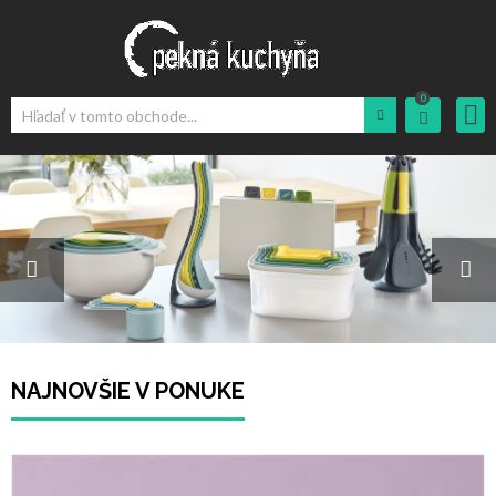
0
Prihlásiť
sa
Sign
up
Cart
NAJNOVŠIE V PONUKE
Download
App