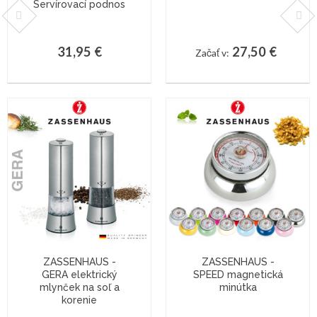
Servírovací podnos
31,95 €
27,50 €
Začať v:
ZASSENHAUS -
ZASSENHAUS -
GERA elektrický
SPEED magnetická
mlynček na soľ a
minútka
korenie