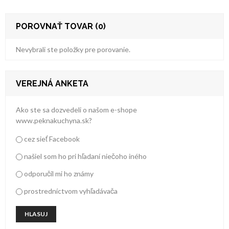
POROVNAŤ TOVAR (0)
Nevybrali ste položky pre porovanie.
VEREJNÁ ANKETA
Ako ste sa dozvedeli o našom e-shope
www.peknakuchyna.sk?
cez sieť Facebook
našiel som ho pri hľadaní niečoho iného
odporučil mi ho známy
prostredníctvom vyhľadávača
HLASUJ