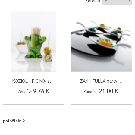
Zobraziť
Help
Center
Feedback
Blog
KOZIOL - PIC´NIX stojan na špáradlá
ZAK - FULLA party set
9,76 €
21,00 €
Začať v:
Začať v:
položiek: 2